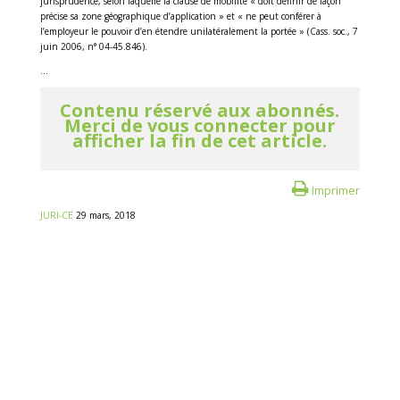
jurisprudence, selon laquelle la clause de mobilité « doit définir de façon
précise sa zone géographique d’application » et « ne peut conférer à
l’employeur le pouvoir d’en étendre unilatéralement la portée » (Cass. soc., 7
juin 2006, n° 04-45.846).
...
Contenu réservé aux abonnés.
Merci de vous connecter pour
afficher la fin de cet article.
Imprimer
JURI-CE
29 mars, 2018