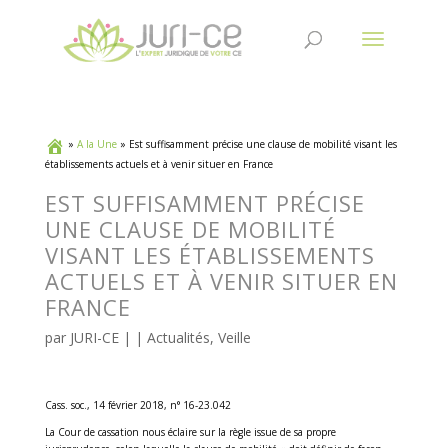
»
A la Une
»
Est suffisamment précise une clause de mobilité visant les
établissements actuels et à venir situer en France
EST SUFFISAMMENT PRÉCISE
UNE CLAUSE DE MOBILITÉ
VISANT LES ÉTABLISSEMENTS
ACTUELS ET À VENIR SITUER EN
FRANCE
par
JURI-CE
| |
Actualités
,
Veille
Cass. soc., 14 février 2018, n° 16-23.042
La Cour de cassation nous éclaire sur la règle issue de sa propre