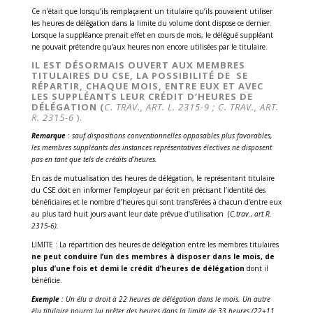
Ce n’était que lorsqu’ils remplaçaient un titulaire qu’ils pouvaient utiliser
les heures de délégation dans la limite du volume dont dispose ce dernier.
Lorsque la suppléance prenait effet en cours de mois, le délégué suppléant
ne pouvait prétendre qu’aux heures non encore utilisées par le titulaire.
IL EST DÉSORMAIS OUVERT AUX MEMBRES
TITULAIRES DU CSE, LA POSSIBILITÉ DE SE
RÉPARTIR, CHAQUE MOIS, ENTRE EUX ET AVEC
LES SUPPLÉANTS LEUR CRÉDIT D’HEURES DE
DÉLÉGATION (
C. TRAV., ART. L. 2315-9
; C. TRAV., ART.
R. 2315-6
).
Remarque
: sauf dispositions conventionnelles opposables plus favorables,
les membres suppléants des instances représentatives électives ne disposent
pas en tant que tels de crédits d’heures.
En cas de mutualisation des heures de délégation, le représentant titulaire
du CSE doit en informer l’employeur par écrit en précisant l’identité des
bénéficiaires et le nombre d’heures qui sont transférées à chacun d’entre eux
au plus tard huit jours avant leur date prévue d’utilisation (
C.trav., art R.
2315-6).
LIMITE : La répartition des heures de délégation entre les membres titulaires
ne peut conduire l’un des membres à disposer dans le mois, de
plus d’une fois et demi le crédit d’heures de délégation
dont il
bénéficie.
Exemple
: Un élu a droit à 22 heures de délégation dans le mois. Un autre
élu titulaire pourra lui prêter des heures dans la limite de 33 heures (22+11